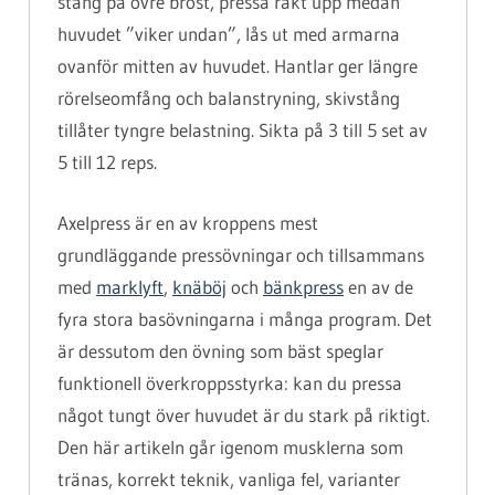
stång på övre bröst, pressa rakt upp medan
huvudet ”viker undan”, lås ut med armarna
ovanför mitten av huvudet. Hantlar ger längre
rörelseomfång och balanstryning, skivstång
tillåter tyngre belastning. Sikta på 3 till 5 set av
5 till 12 reps.
Axelpress är en av kroppens mest
grundläggande pressövningar och tillsammans
med
marklyft
,
knäböj
och
bänkpress
en av de
fyra stora basövningarna i många program. Det
är dessutom den övning som bäst speglar
funktionell överkroppsstyrka: kan du pressa
något tungt över huvudet är du stark på riktigt.
Den här artikeln går igenom musklerna som
tränas, korrekt teknik, vanliga fel, varianter