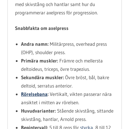
med skivstång och hantlar samt hur du
programmerar axelpress för progression.
Snabbfakta om axelpress
Andra namn:
Militärpress, overhead press
(OHP), shoulder press.
Primära muskler:
Främre och mellersta
deltoideus, triceps, övre trapezius.
Sekundära muskler:
Övre bröst, bål, bakre
deltoid, serratus anterior.
Rörelsebana
:
Vertikalt, vikten passerar nära
ansiktet i mitten av rörelsen.
Huvudvarianter:
Stående skivstång, sittande
skivstång, hantlar, Arnold press.
Repintervall:
5 till 8 reps för
styrka
, 8 till 12