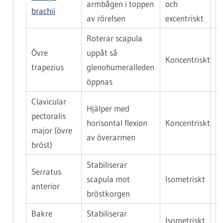
armbågen i toppen
och
brachii
av rörelsen
excentriskt
Roterar scapula
Övre
uppåt så
Koncentriskt
trapezius
glenohumeralleden
öppnas
Clavicular
Hjälper med
pectoralis
horisontal flexion
Koncentriskt
major (övre
av överarmen
bröst)
Stabiliserar
Serratus
scapula mot
Isometriskt
anterior
bröstkorgen
Bakre
Stabiliserar
Isometriskt