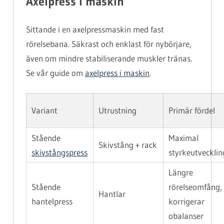
Axelpress i maskin
Sittande i en axelpressmaskin med fast
rörelsebana. Säkrast och enklast för nybörjare,
även om mindre stabiliserande muskler tränas.
Se vår guide om
axelpress i maskin
.
Variant
Utrustning
Primär fördel
Stående
Maximal
Skivstång + rack
skivstångspress
styrkeutvecklin
Längre
Stående
rörelseomfång,
Hantlar
hantelpress
korrigerar
obalanser