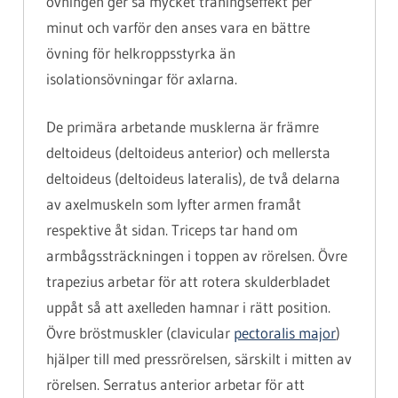
övningen ger så mycket träningseffekt per
minut och varför den anses vara en bättre
övning för helkroppsstyrka än
isolationsövningar för axlarna.
De primära arbetande musklerna är främre
deltoideus (deltoideus anterior) och mellersta
deltoideus (deltoideus lateralis), de två delarna
av axelmuskeln som lyfter armen framåt
respektive åt sidan. Triceps tar hand om
armbågssträckningen i toppen av rörelsen. Övre
trapezius arbetar för att rotera skulderbladet
uppåt så att axelleden hamnar i rätt position.
Övre bröstmuskler (clavicular
pectoralis major
)
hjälper till med pressrörelsen, särskilt i mitten av
rörelsen. Serratus anterior arbetar för att