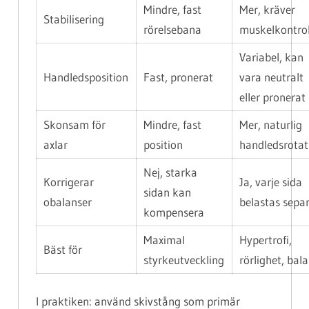
Mindre, fast
Mer, kräver
Stabilisering
rörelsebana
muskelkontrol
Variabel, kan
Handledsposition
Fast, pronerat
vara neutralt
eller pronerat
Skonsam för
Mindre, fast
Mer, naturlig
axlar
position
handledsrotat
Nej, starka
Korrigerar
Ja, varje sida
sidan kan
obalanser
belastas sepa
kompensera
Maximal
Hypertrofi,
Bäst för
styrkeutveckling
rörlighet, bal
I praktiken: använd skivstång som primär