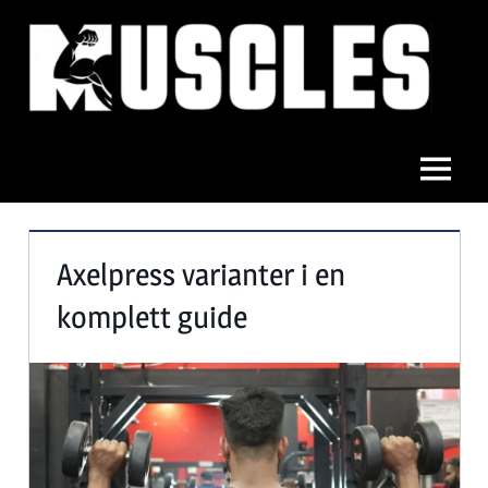
Hoppa
till
innehåll
Muscles
Meny
Axelpress varianter i en
komplett guide