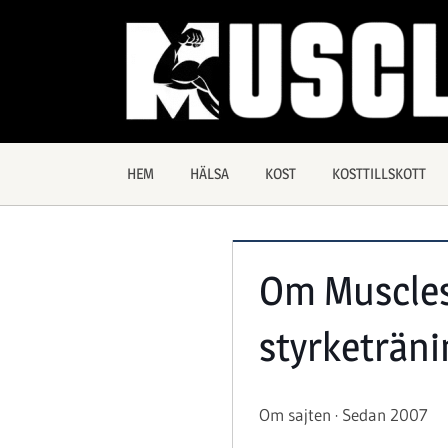
Hoppa
till
innehåll
Allt
Muscles
om
träning
och
HEM
HÄLSA
KOST
KOSTTILLSKOTT
hälsa
Om Muscles 
styrketrän
Om sajten · Sedan 2007