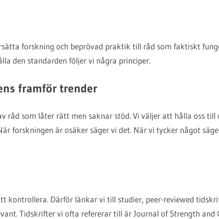
rsätta forskning och beprövad praktik till råd som faktiskt funge
ålla den standarden följer vi några principer.
dens framför trender
v råd som låter rätt men saknar stöd. Vi väljer att hålla oss till 
är forskningen är osäker säger vi det. När vi tycker något säge
 kontrollera. Därför länkar vi till studier, peer-reviewed tidskri
vant. Tidskrifter vi ofta refererar till är Journal of Strength an