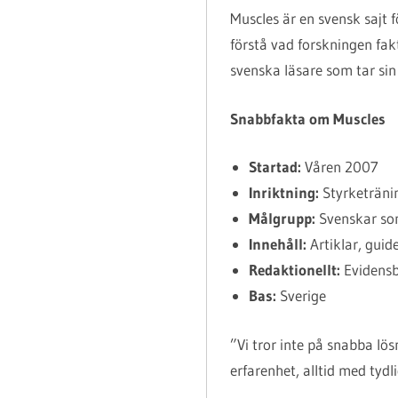
Muscles är en svensk sajt f
förstå vad forskningen fakt
svenska läsare som tar sin 
Snabbfakta om Muscles
Startad:
Våren 2007
Inriktning:
Styrketränin
Målgrupp:
Svenskar som
Innehåll:
Artiklar, guid
Redaktionellt:
Evidensb
Bas:
Sverige
”Vi tror inte på snabba lös
erfarenhet, alltid med tydl