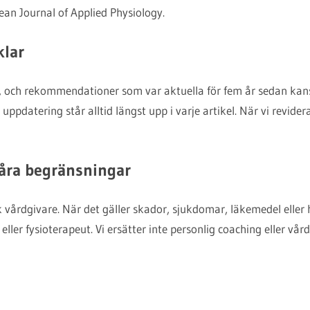
an Journal of Applied Physiology.
klar
, och rekommendationer som var aktuella för fem år sedan kans
uppdatering står alltid längst upp i varje artikel. När vi revider
åra begränsningar
k vårdgivare. När det gäller skador, sjukdomar, läkemedel elle
re eller fysioterapeut. Vi ersätter inte personlig coaching eller v