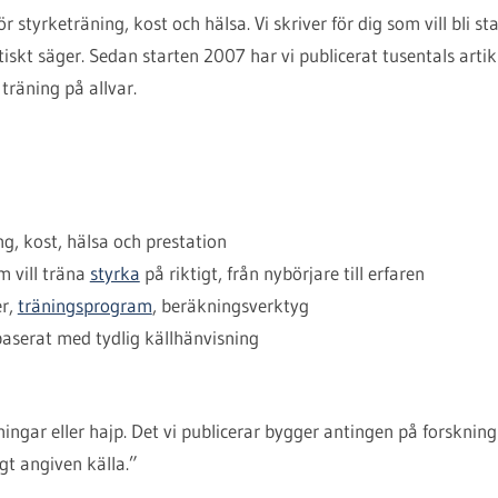
ör styrketräning, kost och hälsa. Vi skriver för dig som vill bli 
iskt säger. Sedan starten 2007 har vi publicerat tusentals arti
träning på allvar.
g, kost, hälsa och prestation
 vill träna
styrka
på riktigt, från nybörjare till erfaren
er,
träningsprogram
, beräkningsverktyg
aserat med tydlig källhänvisning
ningar eller hajp. Det vi publicerar bygger antingen på forsknin
igt angiven källa.”