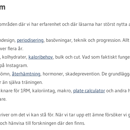
om
områden där vi har erfarenhet och där läsarna har störst nytta a
design,
periodisering
, basövningar, teknik och progression. Allt
ver flera år.
, kolhydrater,
kaloribehov
, bulk och cut. Vad som faktiskt funge
 på Instagram.
ömn,
återhämtning
, hormoner, skadeprevention. De grundlägg
 än själva träningen.
knare för 1RM, kaloriintag, makro,
plate calculator
och andra h
re.
 skriver om det vi kan stå för. När vi tar upp ett ämne försöker v
ch hänvisa till forskningen där den finns.