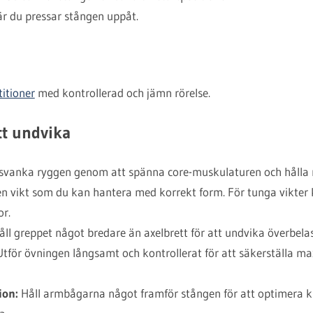
r du pressar stången uppåt.
titioner
med kontrollerad och jämn rörelse.
tt undvika
svanka ryggen genom att spänna core-muskulaturen och hålla 
 vikt som du kan hantera med korrekt form. För tunga vikter ka
or.
ll greppet något bredare än axelbrett för att undvika överbelas
tför övningen långsamt och kontrollerat för att säkerställa m
ion:
Håll armbågarna något framför stången för att optimera k