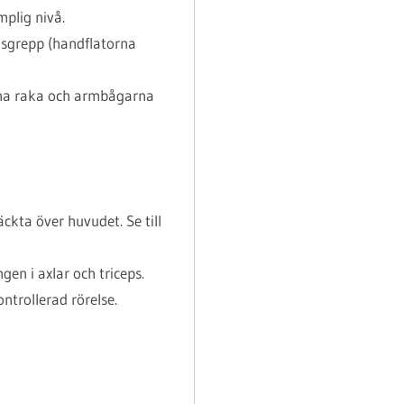
mplig nivå.
dsgrepp (handflatorna
rna raka och armbågarna
ckta över huvudet. Se till
en i axlar och triceps.
ntrollerad rörelse.