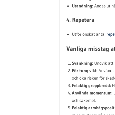
Utandning:
Andas ut nä
4. Repetera
Utför önskat antal
repe
Vanliga misstag a
Svankning:
Undvik att 
För tung vikt:
Använd en
och öka risken för skad
Felaktig greppbredd:
Hå
Använda momentum:
U
och säkerhet.
Felaktig armbågsposit