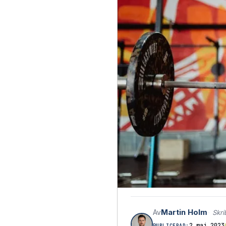
Martin Holm
Av
Skri
2 maj 2023
PUBLICERAD: