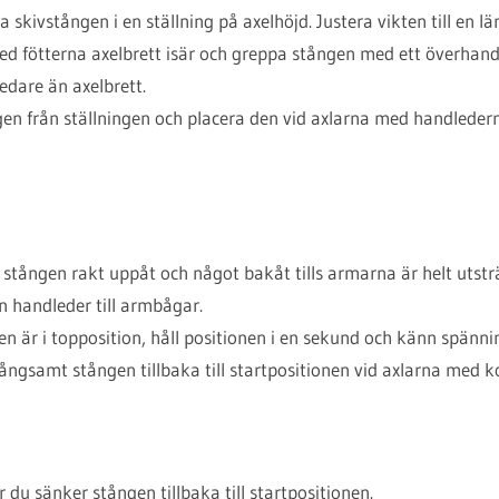
 skivstången i en ställning på axelhöjd. Justera vikten till en lä
d fötterna axelbrett isär och greppa stången med ett överhan
dare än axelbrett.
gen från ställningen och placera den vid axlarna med handlede
stången rakt uppåt och något bakåt tills armarna är helt utsträ
rån handleder till armbågar.
 är i topposition, håll positionen i en sekund och känn spänning
ngsamt stången tillbaka till startpositionen vid axlarna med ko
 du sänker stången tillbaka till startpositionen.