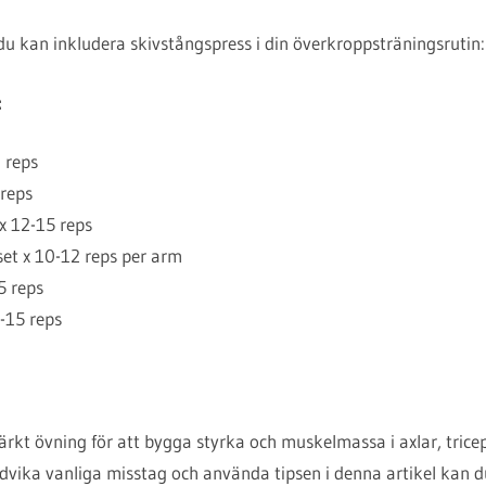
du kan inkludera skivstångspress i din överkroppsträningsrutin:
:
 reps
 reps
x 12-15 reps
set x 10-12 reps per arm
5 reps
-15 reps
rkt övning för att bygga styrka och muskelmassa i axlar, trice
undvika vanliga misstag och använda tipsen i denna artikel kan 