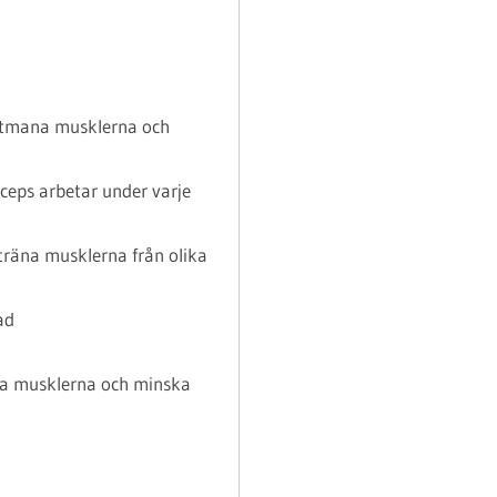
 utmana musklerna och
iceps arbetar under varje
t träna musklerna från olika
ad
da musklerna och minska