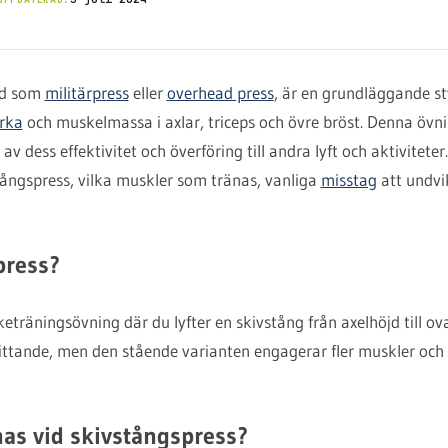
nd som
militärpress
eller
overhead press
, är en grundläggande s
rka
och muskelmassa i axlar, triceps och övre bröst. Denna övn
v dess effektivitet och överföring till andra lyft och aktiviteter.
ångspress, vilka muskler som tränas, vanliga
misstag
att undvik
press?
keträningsövning där du lyfter en skivstång från axelhöjd till o
sittande, men den stående varianten engagerar fler muskler och
nas vid skivstångspress?