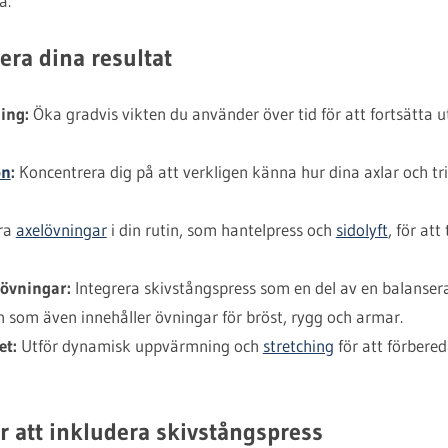
a.
era dina resultat
ing:
Öka gradvis vikten du använder över tid för att fortsätta
on
:
Koncentrera dig på att verkligen känna hur dina axlar och tr
dra
axelövningar
i din rutin, som hantelpress och
sidolyft
, för at
övningar:
Integrera skivstångspress som en del av en balanser
 som även innehåller övningar för bröst, rygg och armar.
et:
Utför dynamisk uppvärmning och
stretching
för att förbere
r att inkludera skivstångspress