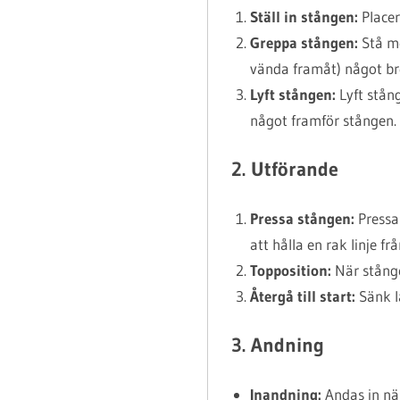
Ställ in stången:
Placera
Greppa stången:
Stå me
vända framåt) något bre
Lyft stången:
Lyft stån
något framför stången.
2. Utförande
Pressa stången:
Pressa 
att hålla en rak linje f
Topposition:
När stången
Återgå till start:
Sänk lå
3. Andning
Inandning:
Andas in när