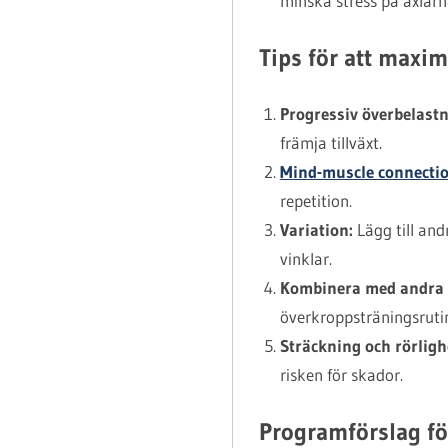
minska stress på axlarn
Tips för att maxim
Progressiv överbelastn
främja tillväxt.
Mind-muscle connecti
repetition.
Variation:
Lägg till an
vinklar.
Kombinera med andra 
överkroppsträningsrutin
Sträckning och rörligh
risken för skador.
Programförslag fö