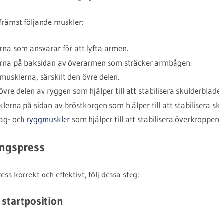
främst följande muskler:
na som ansvarar för att lyfta armen.
na på baksidan av överarmen som sträcker armbågen.
usklerna, särskilt den övre delen.
vre delen av ryggen som hjälper till att stabilisera skulderblad
erna på sidan av bröstkorgen som hjälper till att stabilisera s
g- och
ryggmuskler
som hjälper till att stabilisera överkroppen
ångspress
ess korrekt och effektivt, följ dessa steg:
 startposition