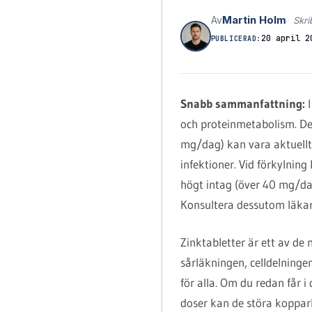
Martin Holm
Av
Skri
20 april 2
PUBLICERAD:
Snabb sammanfattning:
I
och proteinmetabolism. De f
mg/dag) kan vara aktuellt
infektioner. Vid förkylni
högt intag (över 40 mg/dag
Konsultera dessutom läkare
Zinktabletter är ett av de 
sårläkningen, celldelninge
för alla. Om du redan får i
doser kan de störa koppar