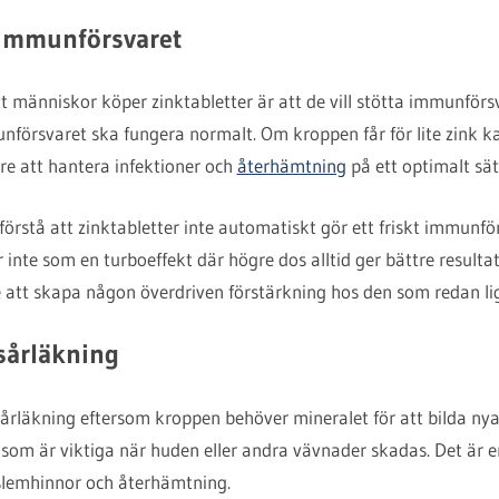
 immunförsvaret
att människor köper zinktabletter är att de vill stötta immunförsv
unförsvaret ska fungera normalt. Om kroppen får för lite zink 
are att hantera infektioner och
återhämtning
på ett optimalt sät
förstå att zinktabletter inte automatiskt gör ett friskt immunfö
inte som en turboeffekt där högre dos alltid ger bättre resultat
e att skapa någon överdriven förstärkning hos den som redan ligg
 sårläkning
i sårläkning eftersom kroppen behöver mineralet för att bilda ny
 som är viktiga när huden eller andra vävnader skadas. Det är en
, slemhinnor och återhämtning.