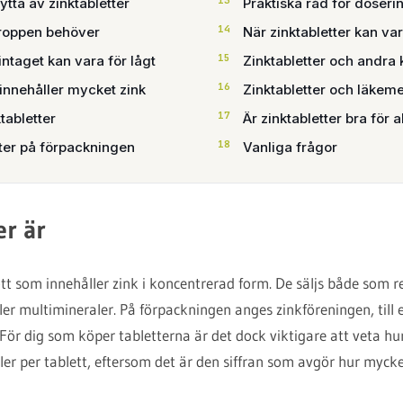
tta av zinktabletter
Praktiska råd för doseri
kroppen behöver
När zinktabletter kan va
intaget kan vara för lågt
Zinktabletter och andra k
innehåller mycket zink
Zinktabletter och läkem
tabletter
Är zinktabletter bra för a
fter på förpackningen
Vanliga frågor
er är
ott som innehåller zink i koncentrerad form. De säljs både som r
ller multimineraler. På förpackningen anges zinkföreningen, till
. För dig som köper tabletterna är det dock viktigare att veta h
ler per tablett, eftersom det är den siffran som avgör hur mycke