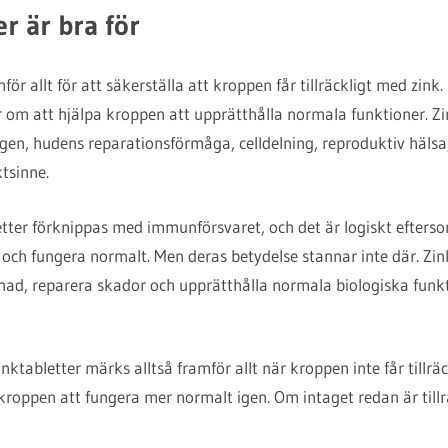
r är bra för
ör allt för att säkerställa att kroppen får tillräckligt med zink.
r om att hjälpa kroppen att upprätthålla normala funktioner. Zi
en, hudens reparationsförmåga, celldelning, reproduktiv hälsa,
tsinne.
letter förknippas med immunförsvaret, och det är logiskt efterso
och fungera normalt. Men deras betydelse stannar inte där. Zink
d, reparera skador och upprätthålla normala biologiska funktion
ktabletter märks alltså framför allt när kroppen inte får tillrä
 kroppen att fungera mer normalt igen. Om intaget redan är tillr