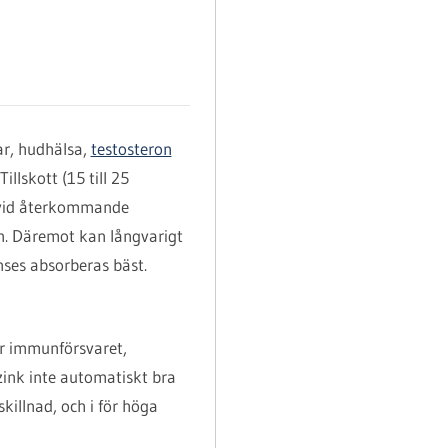
var, hudhälsa,
testosteron
llskott (15 till 25
h vid återkommande
n. Däremot kan långvarigt
nses absorberas bäst.
för immunförsvaret,
zink inte automatiskt bra
killnad, och i för höga