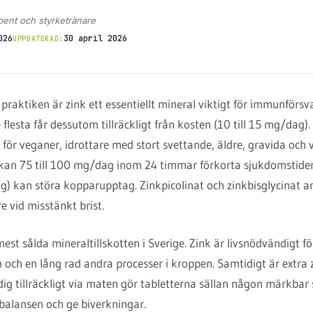
bent och styrketränare
026
30 april 2026
UPPDATERAD:
 praktiken är zink ett essentiellt mineral viktigt för immunförs
lesta får dessutom tillräckligt från kosten (10 till 15 mg/dag). Ti
 för veganer, idrottare med stort svettande, äldre, gravida oc
ng kan 75 till 100 mg/dag inom 24 timmar förkorta sjukdomstide
) kan störa kopparupptag. Zinkpicolinat och zinkbisglycinat a
 vid misstänkt brist.
mest sålda mineraltillskotten i Sverige. Zink är livsnödvändigt 
n och en lång rad andra processer i kroppen. Samtidigt är extra 
 dig tillräckligt via maten gör tabletterna sällan någon märkbar s
balansen och ge biverkningar.