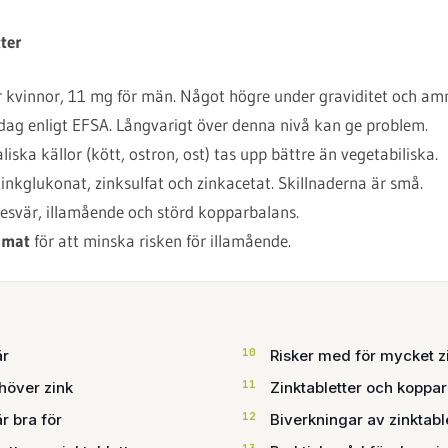
ter
 kvinnor, 11 mg för män. Något högre under graviditet och am
ag enligt EFSA. Långvarigt över denna nivå kan ge problem.
iska källor (kött, ostron, ost) tas upp bättre än vegetabiliska.
inkglukonat, zinksulfat och zinkacetat. Skillnaderna är små.
svär, illamående och störd kopparbalans.
 mat
för att minska risken för illamående.
är
Risker med för mycket z
höver zink
Zinktabletter och koppa
r bra för
Biverkningar av zinktabl