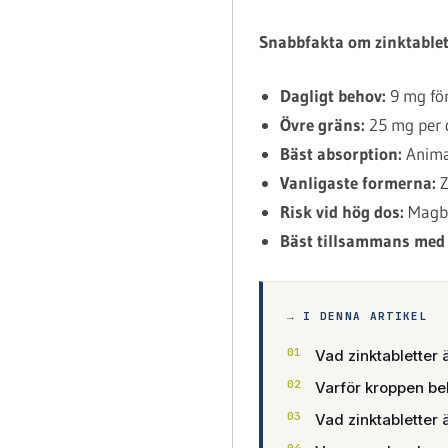
Snabbfakta om zinktablet
Dagligt behov:
9 mg för
Övre gräns:
25 mg per d
Bäst absorption:
Animal
Vanligaste formerna:
Z
Risk vid hög dos:
Magbe
Bäst tillsammans med
→ I DENNA ARTIKEL
Vad zinktabletter 
Varför kroppen be
Vad zinktabletter ä