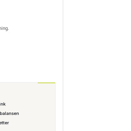
ning.
ink
rbalansen
etter