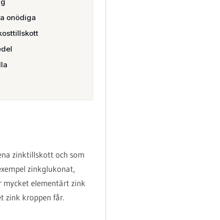
ng
ra onödiga
osttillskott
edel
lla
ena zinktillskott och som
 exempel zinkglukonat,
ur mycket elementärt zink
t zink kroppen får.