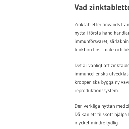
Vad zinktablette
Zinktabletter används framf
nytta i första hand handla
immunförsvaret, sårläkning
funktion hos smak- och luk
Det är vanligt att zinktab
immunceller ska utvecklas 
kroppen ska bygga ny vävna
reproduktionssystem.
Den verkliga nyttan med zin
Då kan ett tillskott hjälpa
mycket mindre tydlig.