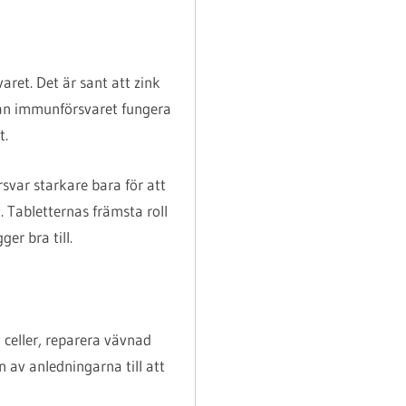
aret. Det är sant att zink
kan immunförsvaret fungera
t.
rsvar starkare bara för att
. Tabletternas främsta roll
er bra till.
a celler, reparera vävnad
 av anledningarna till att