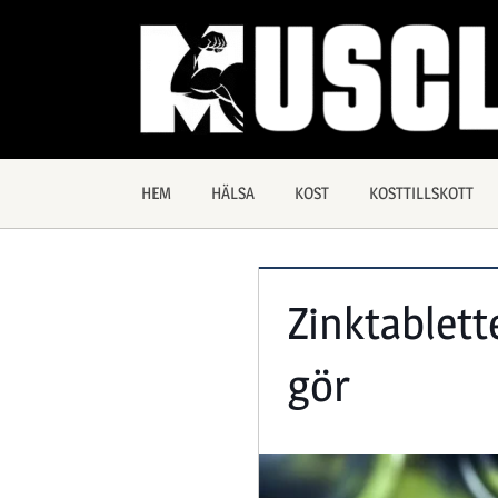
Hoppa
till
innehåll
Allt
Muscles
om
träning
och
HEM
HÄLSA
KOST
KOSTTILLSKOTT
hälsa
Zinktablett
gör