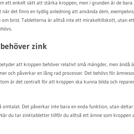
m ett enkelt sätt att stärka kroppen, men i grunden är de bara e
t när det finns en tydlig anledning att använda dem, exempelvis
om brist. Tabletterna är alltså inte ett mirakeltillskott, utan et
ehövs.
 behöver zink
 betyder att kroppen behöver relativt små mängder, men ändå är
ymer och påverkar en lång rad processer. Det behövs för ämneso
utom är det centralt för att kroppen ska kunna bilda och reparer
 så omtalat. Det påverkar inte bara en enda funktion, utan delt
är du tar zinktabletter tillför du alltså ett ämne som kroppen 