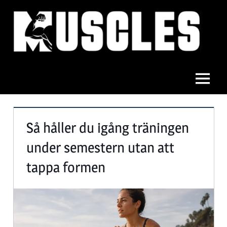
Hoppa
till
innehåll
Muscles
Meny
Så håller du igång träningen
under semestern utan att
tappa formen