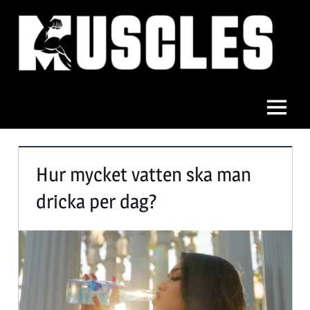
Hoppa
till
innehåll
Muscles
Meny
Hur mycket vatten ska man
dricka per dag?