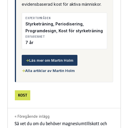
evidensbaserad kost för aktiva människor.
EXPERTOMRÅDEN
Styrketräning, Periodisering,
Programdesign, Kost för styrketräning
ERFARENHET
7 år
→
Läs mer om Martin Holm
→
Alla artiklar av Martin Holm
KOST
Inläggsnavigering
Föregående inlägg
Så vet du om du behöver magnesiumtillskott och