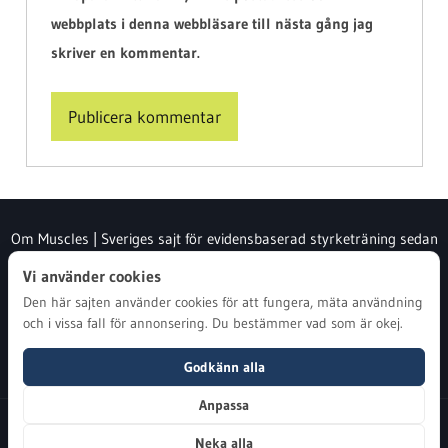
webbplats i denna webbläsare till nästa gång jag
skriver en kommentar.
Alternative:
Om Muscles | Sveriges sajt för evidensbaserad styrketräning sedan
2007
Vi använder cookies
Den här sajten använder cookies för att fungera, mäta användning
Integritetspolicy | Muscles
och i vissa fall för annonsering. Du bestämmer vad som är okej.
Kontakt | Muscles
Godkänn alla
Anpassa
Copyright © muscles.se
Neka alla