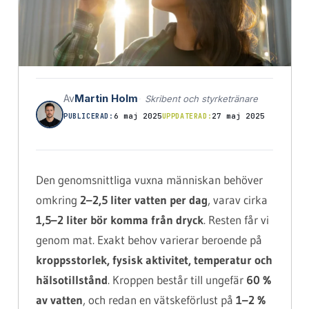
Martin Holm
Av
Skribent och styrketränare
6 maj 2025
27 maj 2025
PUBLICERAD:
UPPDATERAD:
Den genomsnittliga vuxna människan behöver
omkring
2–2,5 liter vatten per dag
, varav cirka
1,5–2 liter bör komma från dryck
. Resten får vi
genom mat. Exakt behov varierar beroende på
kroppsstorlek, fysisk aktivitet, temperatur och
hälsotillstånd
. Kroppen består till ungefär
60 %
av vatten
, och redan en vätskeförlust på
1–2 %