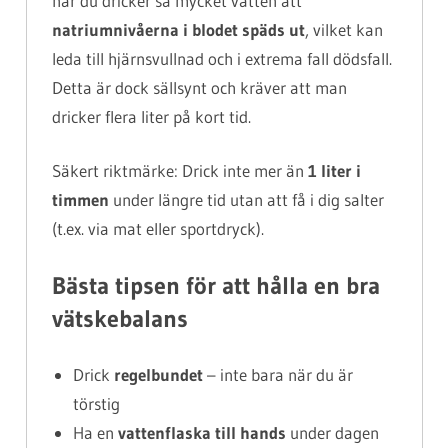
när du dricker så mycket vatten att
natriumnivåerna i blodet späds ut
, vilket kan
leda till hjärnsvullnad och i extrema fall dödsfall.
Detta är dock sällsynt och kräver att man
dricker flera liter på kort tid.
Säkert riktmärke: Drick inte mer än
1 liter i
timmen
under längre tid utan att få i dig salter
(t.ex. via mat eller sportdryck).
Bästa tipsen för att hålla en bra
vätskebalans
Drick
regelbundet
– inte bara när du är
törstig
Ha en
vattenflaska till hands
under dagen