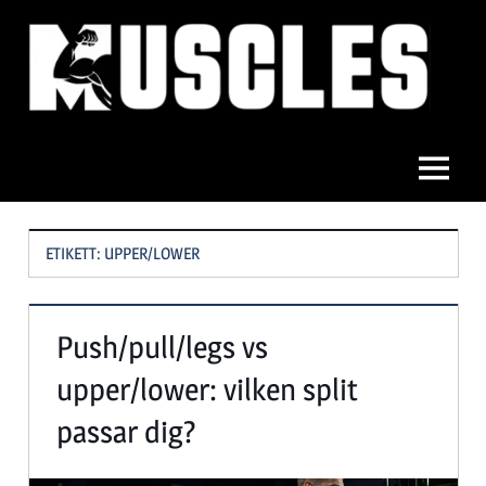
Hoppa
till
innehåll
Muscles
Meny
ETIKETT:
UPPER/LOWER
Push/pull/legs vs
upper/lower: vilken split
passar dig?