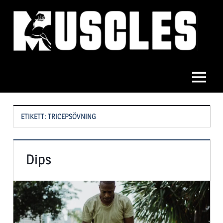
Hoppa
till
innehåll
Muscles
Meny
ETIKETT:
TRICEPSÖVNING
Dips