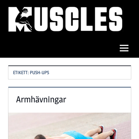
Hoppa
till
innehåll
Muscles
Meny
ETIKETT:
PUSH-UPS
Armhävningar