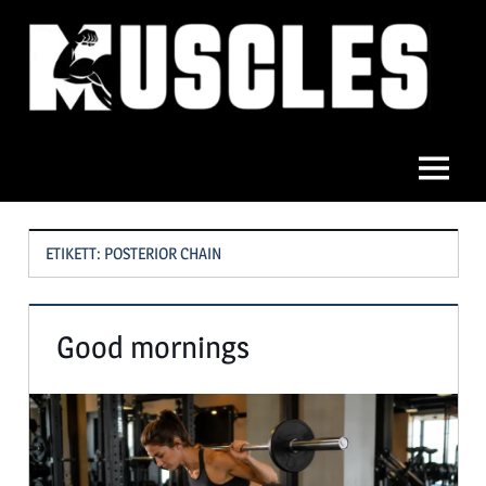
Hoppa
till
innehåll
Muscles
Meny
ETIKETT:
POSTERIOR CHAIN
Good mornings