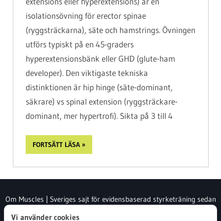
extensions eller hyperextensions) är en
isolationsövning för erector spinae
(ryggsträckarna), säte och hamstrings. Övningen
utförs typiskt på en 45-graders
hyperextensionsbänk eller GHD (glute-ham
developer). Den viktigaste tekniska
distinktionen är hip hinge (säte-dominant,
säkrare) vs spinal extension (ryggsträckare-
dominant, mer hypertrofi). Sikta på 3 till 4
FORTSÄTT LÄSA
Om Muscles | Sveriges sajt för evidensbaserad styrketräning sedan
2007
Vi använder cookies