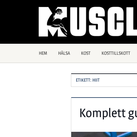
Hoppa
till
innehåll
Allt
Muscles
om
träning
och
HEM
HÄLSA
KOST
KOSTTILLSKOTT
hälsa
ETIKETT:
HIIT
Komplett gu