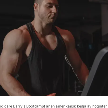
(tidigare Barry’s Bootcamp) är en amerikansk kedja av höginten