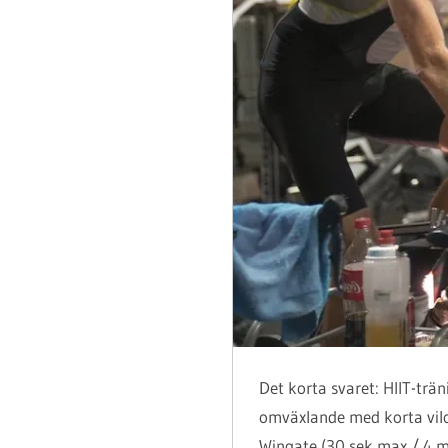
Det korta svaret: HIIT-trän
omväxlande med korta vilop
Wingate (30 sek max / 4 m