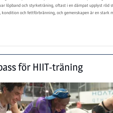
ar löpband och styrketräning, oftast i en dämpat upplyst röd s
ss, kondition och fettförbränning, och gemenskapen är en stark m
ass för HIIT-träning