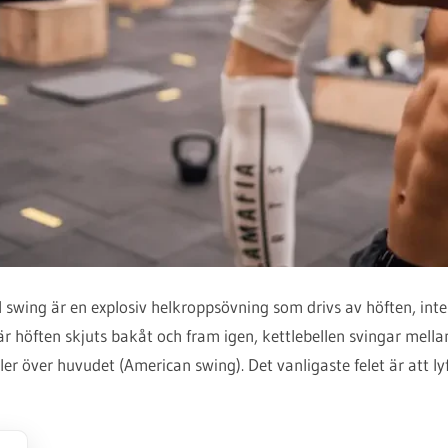
ll swing är en explosiv helkroppsövning som drivs av höften, int
r höften skjuts bakåt och fram igen, kettlebellen svingar mella
ler över huvudet (American swing). Det vanligaste felet är att l