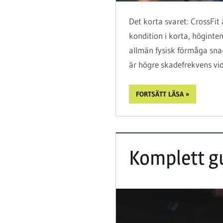
Det korta svaret: CrossFit
kondition i korta, höginte
allmän fysisk förmåga snar
är högre skadefrekvens vid
FORTSÄTT LÄSA
Komplett gu