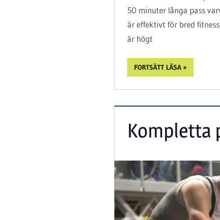
50 minuter långa pass varv
är effektivt för bred fitne
är högt
FORTSÄTT LÄSA
Kompletta p