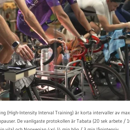
ing (High-Intensity Interval Training) är korta intervaller av m
auser. De vanligaste protokollen är Tabata (20 sek arbete / 1
in vila) och Norwegian 4×4 (4 min hög / 3 min lågintensiv