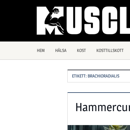
Hoppa
till
innehåll
Allt
Muscles
om
träning
och
HEM
HÄLSA
KOST
KOSTTILLSKOTT
hälsa
ETIKETT:
BRACHIORADIALIS
Hammercurl